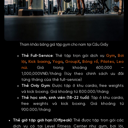
Tham khảo bảng giá tập gym cho nam tại Cầu Giấy
Thẻ Full-Service
:
Thẻ tập trọn gói dịch vụ
Gym
,
Bơi
lội
,
Kick boxing
,
Yoga
,
GroupX
,
Bóng rổ,
Pilates,
Leo
núi
. Giá trong khoảng 600,000 –
1,000,000VNĐ/tháng (tùy theo chính sách ưu đãi
từng tháng của thẻ full-service)
Thẻ Only Gym
: Được tập ở khu cardio, free weights
và kick boxing. Giá khoảng từ 800.000/tháng
Thẻ
học sinh, sinh viên
(18-22 tuổi)
: Tập ở khu cardio,
free weights và kick boxing. Giá khoảng từ
900.000/tháng
Thẻ giờ tập giới hạn (Offpeak):
Thẻ được tập trọn gói các
dịch vụ có tại Level Fitness Center như gym, bơi lội,