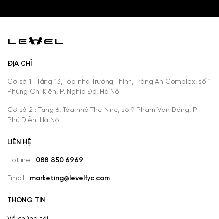
ĐỊA CHỈ
Cơ sở 1 : Tầng 13, Tòa nhà Trường Thịnh, Tràng An Complex, số 1
Phùng Chí Kiên, P. Nghĩa Đô, Hà Nội
Cơ sở 2 : Tầng 6, Tòa nhà The Nine, số 9 Phạm Văn Đồng, P.
Phú Diễn, Hà Nội
LIÊN HỆ
Hotline :
088 850 6969
Email :
marketing@levelfyc.com
THÔNG TIN
Về chúng tôi