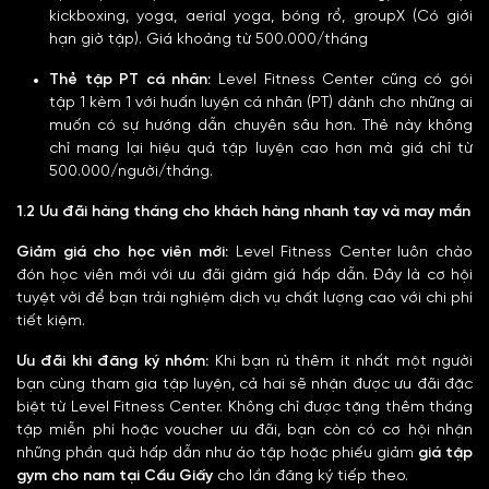
kickboxing, yoga, aerial yoga, bóng rổ, groupX (Có giới
hạn giờ tập). Giá khoảng từ 500.000/tháng
Thẻ tập PT cá nhân:
Level Fitness Center cũng có gói
tập 1 kèm 1 với huấn luyện cá nhân (PT) dành cho những ai
muốn có sự hướng dẫn chuyên sâu hơn. Thẻ này không
chỉ mang lại hiệu quả tập luyện cao hơn mà giá chỉ từ
500.000/người/tháng.
1.2 Ưu đãi hàng tháng cho khách hàng nhanh tay và may mắn
Giảm giá cho học viên mới:
Level Fitness Center luôn chào
đón học viên mới với ưu đãi giảm giá hấp dẫn. Đây là cơ hội
tuyệt vời để bạn trải nghiệm dịch vụ chất lượng cao với chi phí
tiết kiệm.
Ưu đãi khi đăng ký nhóm:
Khi bạn rủ thêm ít nhất một người
bạn cùng tham gia tập luyện, cả hai sẽ nhận được ưu đãi đặc
biệt từ Level Fitness Center. Không chỉ được tặng thêm tháng
tập miễn phí hoặc voucher ưu đãi, bạn còn có cơ hội nhận
những phần quà hấp dẫn như áo tập hoặc phiếu giảm
giá
tập
gym cho nam tại Cầu Giấy
cho lần đăng ký tiếp theo.