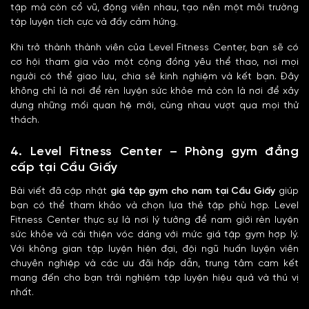
tập mà còn cổ vũ, động viên nhau, tạo nên một môi trường
tập luyện tích cực và đầy cảm hứng.
Khi trở thành thành viên của Level Fitness Center, bạn sẽ có
cơ hội tham gia vào một cộng đồng yêu thể thao, nơi mọi
người có thể giao lưu, chia sẻ kinh nghiệm và kết bạn. Đây
không chỉ là nơi để rèn luyện sức khỏe mà còn là nơi để xây
dựng những mối quan hệ mới, cùng nhau vượt qua mọi thử
thách.
4. Level Fitness Center – Phòng gym đẳng
cấp tại Cầu Giấy
Bài viết đã cập nhật
giá tập gym cho nam tại Cầu Giấy
giúp
bạn có thể tham khảo và chọn lựa thẻ tập phù hợp. Level
Fitness Center thực sự là nơi lý tưởng để nam giới rèn luyện
sức khỏe và cải thiện vóc dáng với mức giá tập gym hợp lý.
Với không gian tập luyện hiện đại, đội ngũ huấn luyện viên
chuyên nghiệp và các ưu đãi hấp dẫn, trung tâm cam kết
mang đến cho bạn trải nghiệm tập luyện hiệu quả và thú vị
nhất.