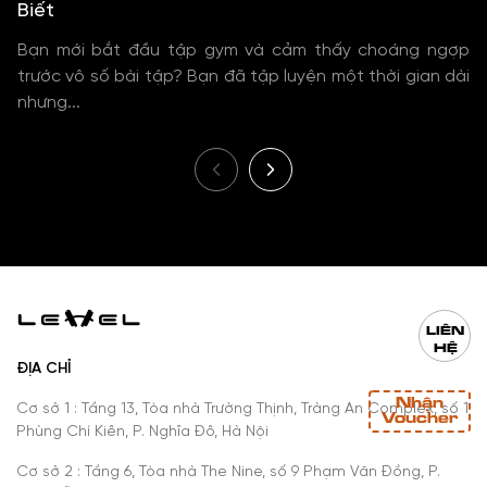
Biết
Bạn mới bắt đầu tập gym và cảm thấy choáng ngợp
trước vô số bài tập? Bạn đã tập luyện một thời gian dài
nhưng...
LIÊN
HỆ
ĐỊA CHỈ
Nhận
Cơ sở 1 : Tầng 13, Tòa nhà Trường Thịnh, Tràng An Complex, số 1
Voucher
Phùng Chí Kiên, P. Nghĩa Đô, Hà Nội
Cơ sở 2 : Tầng 6, Tòa nhà The Nine, số 9 Phạm Văn Đồng, P.