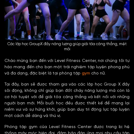
Các lớp học GroupX đầy năng lượng giúp giải tỏa căng thẳng, mệt
mỏi
Chào mừng bạn đến với Level Fitness Center, nơi chúng tôi tự
hào mang đến cho bạn một trải nghiệm tập luyện phong phú
và đa dạng, đặc biệt là tại phòng tập
gym
cho nữ.
Tại đây, bạn sẽ được tham gia vào các lớp học Group X đầy
sôi động, không chỉ giúp bạn đốt cháy năng lượng mà còn là
cơ hội tuyệt vời để giải tỏa căng thẳng và kết nối với những
người bạn mới. Mỗi buổi học đều được thiết kế để mang lại
niềm vui và sự hứng khởi, giúp bạn duy trì động lực tập luyện
một cách dễ dàng và thú vị.
Phòng tập gym của Level Fitness Center được trang bị hệ
thống máy móc hiện đại, đảm bảo đáp ứng mọi nhu cầu tập