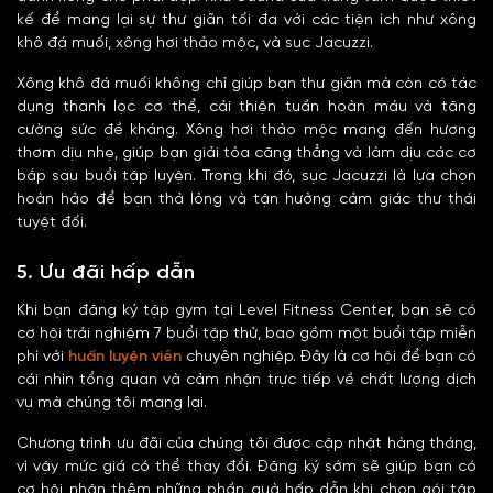
kế để mang lại sự thư giãn tối đa với các tiện ích như xông
khô đá muối, xông hơi thảo mộc, và sục Jacuzzi.
Xông khô đá muối không chỉ giúp bạn thư giãn mà còn có tác
dụng thanh lọc cơ thể, cải thiện tuần hoàn máu và tăng
cường sức đề kháng. Xông hơi thảo mộc mang đến hương
thơm dịu nhẹ, giúp bạn giải tỏa căng thẳng và làm dịu các cơ
bắp sau buổi tập luyện. Trong khi đó, sục Jacuzzi là lựa chọn
hoàn hảo để bạn thả lỏng và tận hưởng cảm giác thư thái
tuyệt đối.
5. Ưu đãi hấp dẫn
Khi bạn đăng ký tập gym tại Level Fitness Center, bạn sẽ có
cơ hội trải nghiệm 7 buổi tập thử, bao gồm một buổi tập miễn
phí với
huấn luyện viên
chuyên nghiệp. Đây là cơ hội để bạn có
cái nhìn tổng quan và cảm nhận trực tiếp về chất lượng dịch
vụ mà chúng tôi mang lại.
Chương trình ưu đãi của chúng tôi được cập nhật hàng tháng,
vì vậy mức giá có thể thay đổi. Đăng ký sớm sẽ giúp bạn có
cơ hội nhận thêm những phần quà hấp dẫn khi chọn gói tập